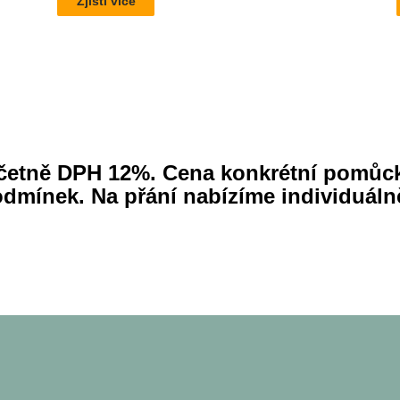
Zjisti více
ny včetně DPH 12%. Cena konkrétní pomůc
odmínek. Na přání nabízíme individuáln