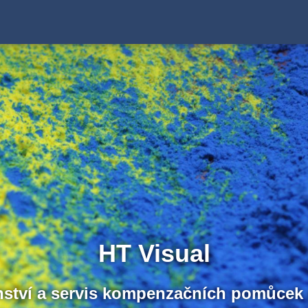
HT Visual
enství a servis kompenzačních pomůcek 