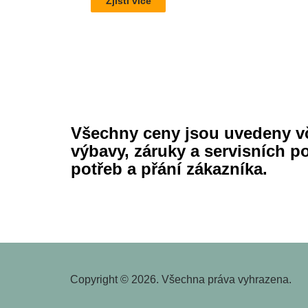
Zjisti více
​​​​​​​Všechny ceny jsou uvede
výbavy, záruky a servisních p
potřeb a přání zákazníka.
Copyright ©
2026
. Všechna práva vyhrazena.