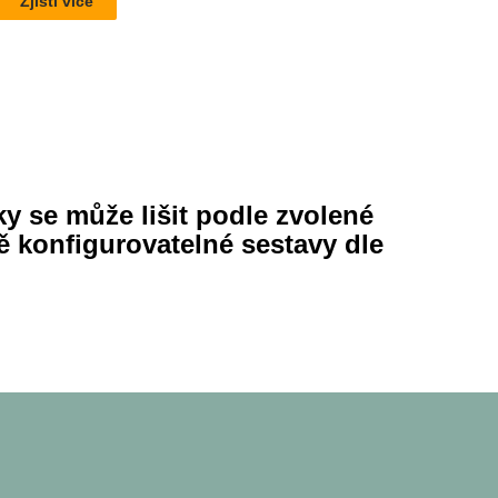
Zjisti více
ky se může lišit podle zvolené
ě konfigurovatelné sestavy dle